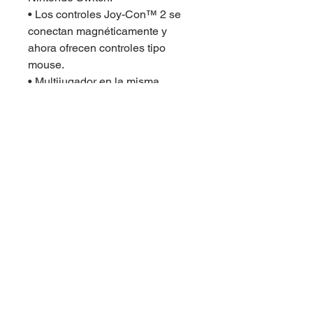
• Los controles Joy-Con™ 2 se 
conectan magnéticamente y 
ahora ofrecen controles tipo 
mouse.
• Multijugador en la misma 
consola****, conexión 
inalámbrica local**** y 
multijugador en línea**.
• Los colores de los controles en 
sistemas usados o 
reacondicionados pueden variar.
Rastrea
tus compras